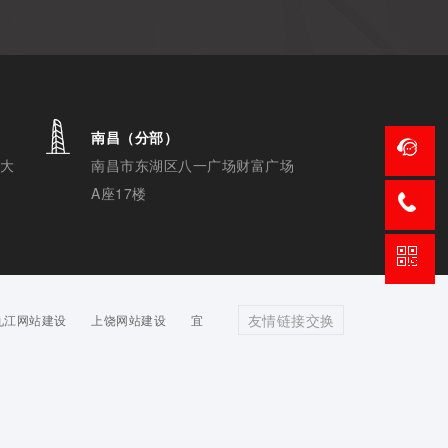
惠灵顿学校
英国惠灵顿公学于1859年由维多利亚女王···
南昌（分部）
方大
南昌市东湖区八一广场财富广场
A座17楼
友情链接交换
九江网站建设
上饶网站建设
宜