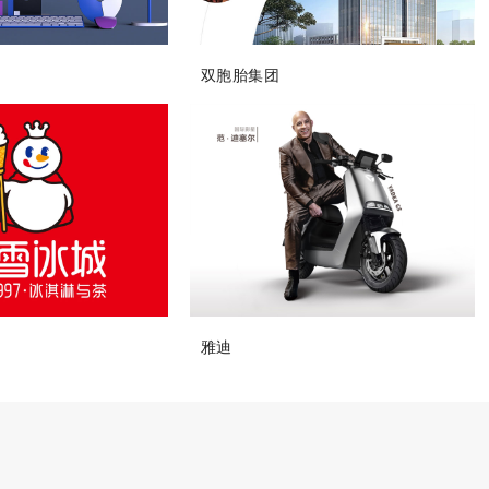
双胞胎集团
雅迪