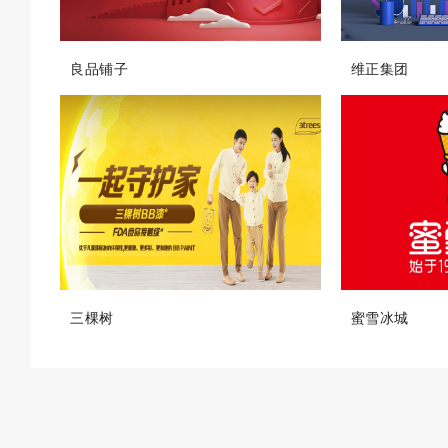
良品铺子
维正集团
三棵树
蜜雪冰城