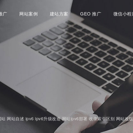
推广
网站案例
建站方案
GEO 推广
微信小程
网站
网站自述
ipv6
ipv6升级改造
网站ipv6部署
收录索引区别
网站改