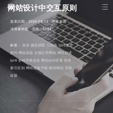
网站设计中交互原则
发表日期：2024-08-13 作者来源：
冲浪者科技 浏览：1224
标签：
收录
颜色搭配
七彩色
ipv6改造
签约
网站改版
生物公司网站
网站自述
ipv6
ipv6升级改造
网站ipv6部署
收录
索引区别
网站改版升级
物流网站
升级
改版