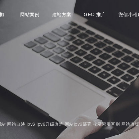
推广
网站案例
建站方案
GEO 推广
微信小程
网站
网站自述
ipv6
ipv6升级改造
网站ipv6部署
收录索引区别
网站改