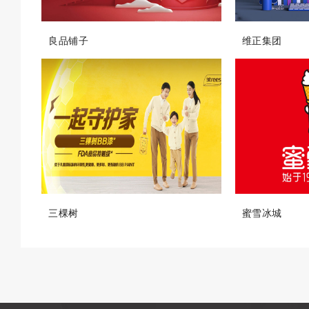
良品铺子
维正集团
三棵树
蜜雪冰城