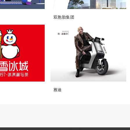
双胞胎集团
雅迪