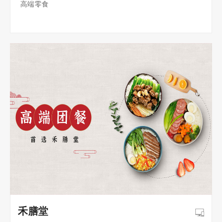
高端零食
禾膳堂