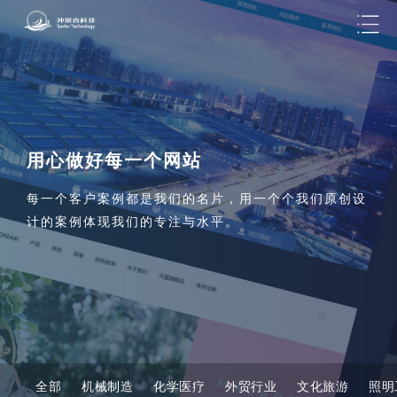
用心做好每一个网站
每一个客户案例都是我们的名片，用一个个我们原创设
计的案例体现我们的专注与水平。
全部
机械制造
化学医疗
外贸行业
文化旅游
照明