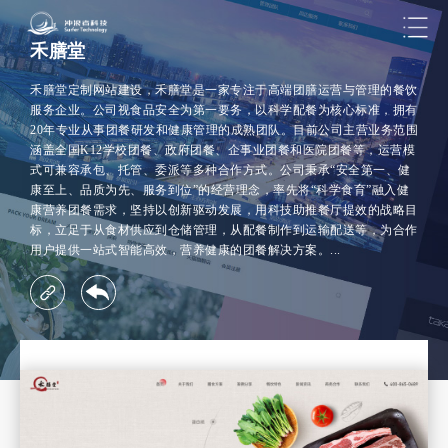
禾膳堂
禾膳堂定制网站建设，禾膳堂是一家专注于高端团膳运营与管理的餐饮
服务企业。公司视食品安全为第一要务，以科学配餐为核心标准，拥有
20年专业从事团餐研发和健康管理的成熟团队。目前公司主营业务范围
涵盖全国K12学校团餐、政府团餐、企事业团餐和医院团餐等，运营模
式可兼容承包、托管、委派等多种合作方式。公司秉承“安全第一、健
康至上、品质为先、服务到位”的经营理念，率先将“科学食育”融入健
康营养团餐需求，坚持以创新驱动发展，用科技助推餐厅提效的战略目
标，立足于从食材供应到仓储管理，从配餐制作到运输配送等，为合作
用户提供一站式智能高效，营养健康的团餐解决方案。...