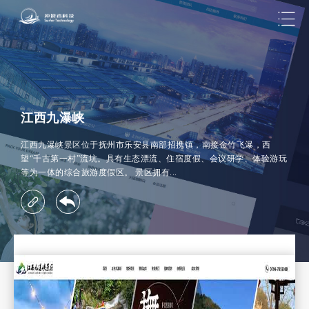
江西九瀑峡
江西九瀑峡景区位于抚州市乐安县南部招携镇，南接金竹飞瀑，西
望“千古第一村”流坑。具有生态漂流、住宿度假、会议研学、体验游玩
等为一体的综合旅游度假区。 景区拥有...