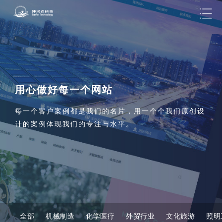
用心做好每一个网站
每一个客户案例都是我们的名片，用一个个我们原创设
计的案例体现我们的专注与水平。
全部
机械制造
化学医疗
外贸行业
文化旅游
照明