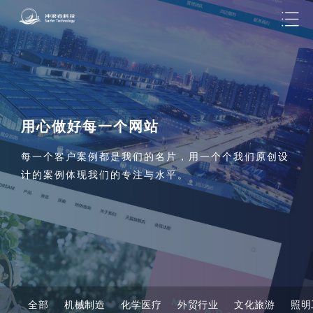
用心做好每一个网站
每一个客户案例都是我们的名片，用一个个我们原创设
计的案例体现我们的专注与水平。
全部
机械制造
化学医疗
外贸行业
文化旅游
照明