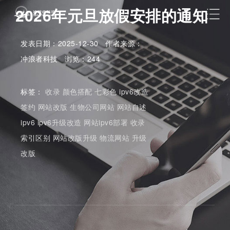
2026年元旦放假安排的通知
发表日期：2025-12-30 作者来源：
冲浪者科技 浏览：244
标签：
收录
颜色搭配
七彩色
ipv6改造
签约
网站改版
生物公司网站
网站自述
ipv6
ipv6升级改造
网站ipv6部署
收录
索引区别
网站改版升级
物流网站
升级
改版