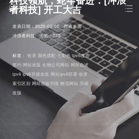
者科技] 开工大吉
发表日期：2025-02-05 作者来源：
冲浪者科技 浏览：732
标签：
收录
颜色搭配
七彩色
ipv6改造
签约
网站改版
生物公司网站
网站自述
ipv6
ipv6升级改造
网站ipv6部署
收录
索引区别
网站改版升级
物流网站
升级
改版