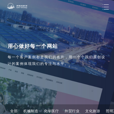
用心做好每一个网站
每一个客户案例都是我们的名片，用一个个我们原创设
计的案例体现我们的专注与水平。
全部
机械制造
化学医疗
外贸行业
文化旅游
照明