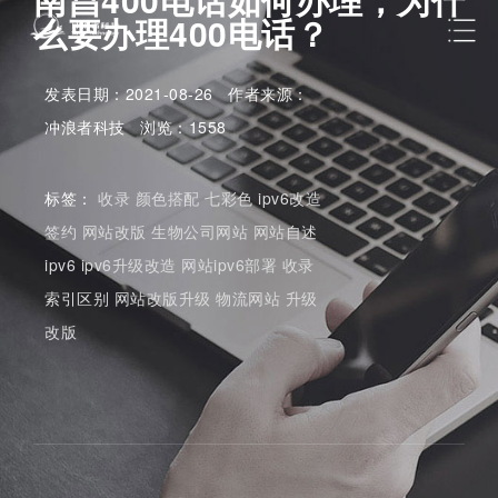
么要办理400电话？
发表日期：2021-08-26 作者来源：
冲浪者科技 浏览：1558
标签：
收录
颜色搭配
七彩色
ipv6改造
签约
网站改版
生物公司网站
网站自述
ipv6
ipv6升级改造
网站ipv6部署
收录
索引区别
网站改版升级
物流网站
升级
改版